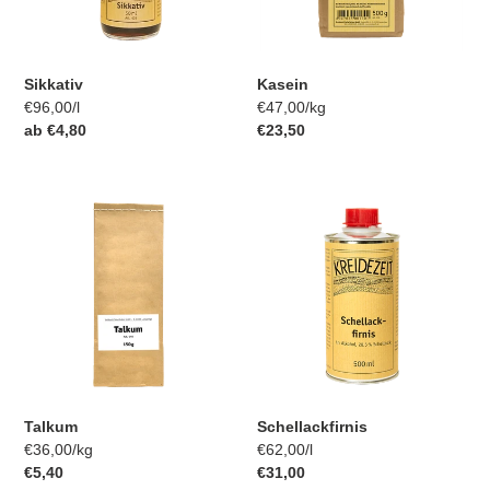
e
:
Sikkativ
Kasein
pro
pro
Einzelpreis
€96,00
/
l
Einzelpreis
€47,00
/
kg
Normaler
ab €4,80
Normaler
€23,50
Preis
Preis
Talkum
Schellackfirnis
Talkum
Schellackfirnis
pro
pro
Einzelpreis
€36,00
/
kg
Einzelpreis
€62,00
/
l
Normaler
€5,40
Normaler
€31,00