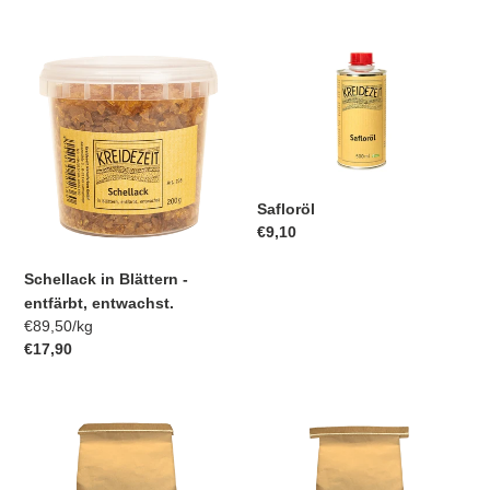
Preis
Preis
Schellack
Safloröl
in
Blättern
-
entfärbt,
entwachst.
Safloröl
Normaler
€9,10
Preis
Schellack in Blättern -
entfärbt, entwachst.
pro
Einzelpreis
€89,50
/
kg
Normaler
€17,90
Preis
Quarzmehl
Marmormehl