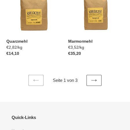
Quarzmehl
Marmormehl
pro
pro
Einzelpreis
€2,82
/
kg
Einzelpreis
€3,52
/
kg
Normaler
€14,10
Normaler
€35,20
Preis
Preis
Seite 1 von 3
VORHERIGE
NÄCHSTE
SEITE
SEITE
Quick-Links