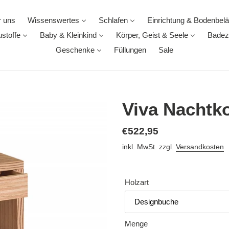
 uns
Wissenswertes
Schlafen
Einrichtung & Bodenbel
stoffe
Baby & Kleinkind
Körper, Geist & Seele
Badez
Geschenke
Füllungen
Sale
Viva Nachtk
Normaler
€522,95
Preis
inkl. MwSt. zzgl.
Versandkosten
Holzart
Menge