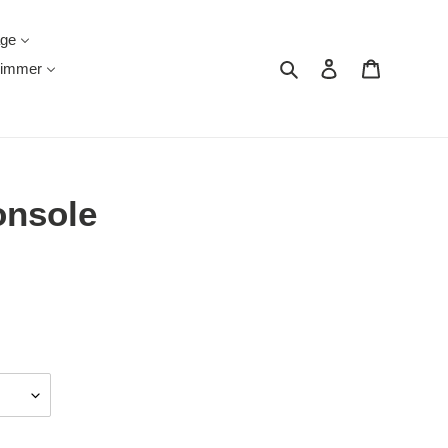
äge
Suchen
Einloggen
Warenkor
immer
onsole