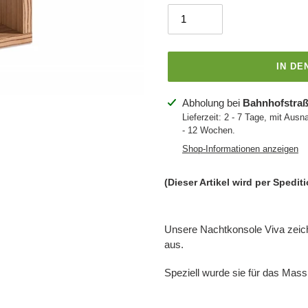
IN D
Produkt
Abholung bei
Bahnhofstraß
wird
Lieferzeit: 2 - 7 Tage, mit Ausn
- 12 Wochen.
zum
Warenkorb
Shop-Informationen anzeigen
hinzugefügt
(Dieser Artikel wird per Spediti
Unsere Nachtkonsole Viva zeich
aus.
Speziell wurde sie für das Mass