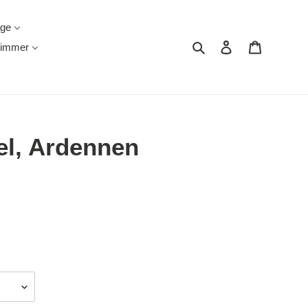
äge
Suchen
Einloggen
Warenkor
immer
l, Ardennen