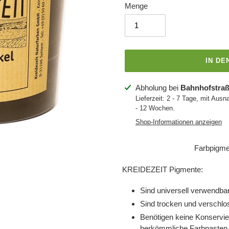
Menge
IN D
Produkt
Abholung bei
Bahnhofstraß
wird
Lieferzeit: 2 - 7 Tage, mit Ausn
- 12 Wochen.
zum
Warenkorb
Shop-Informationen anzeigen
hinzugefügt
Farbpigme
KREIDEZEIT Pigmente:
Sind universell verwendba
Sind trocken und verschlo
Benötigen keine Konservie
herkömmliche Farbpasten