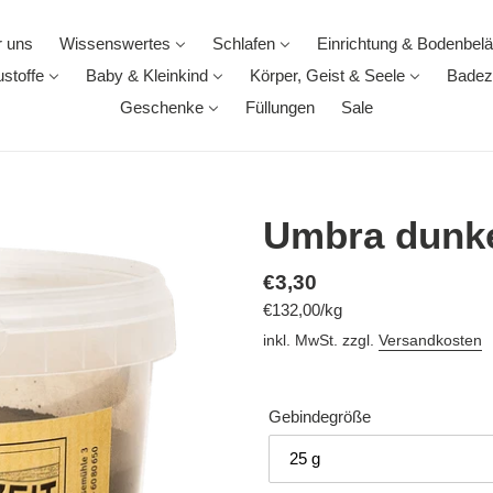
 uns
Wissenswertes
Schlafen
Einrichtung & Bodenbel
stoffe
Baby & Kleinkind
Körper, Geist & Seele
Badez
Geschenke
Füllungen
Sale
Umbra dunke
Normaler
€3,30
pro
€132,00
/
kg
Preis
Einzelpreis
inkl. MwSt. zzgl.
Versandkosten
Gebindegröße