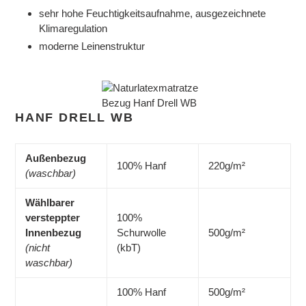
sehr hohe Feuchtigkeitsaufnahme, ausgezeichnete
Klimaregulation
moderne Leinenstruktur
HANF DRELL WB
Außenbezug
100% Hanf
220g/m²
(waschbar)
Wählbarer
versteppter
100%
Innenbezug
Schurwolle
500g/m²
(nicht
(kbT)
waschbar)
100% Hanf
500g/m²