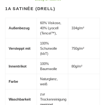
1A SATINÉE (DRELL)
60% Viskose,
Außenbezug
40% Lyocell
334g/m²
(Tencel™),
100%
Versteppt mit
Schurwolle
750g/m²
(kbT)
100%
Innentrikot
80g/m²
Baumwolle
Naturglanz,
Farbe
weiß
zur
Waschbarkeit
Trockenreinigung
geeignet