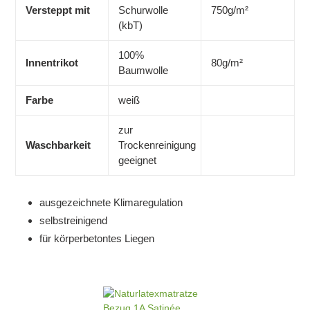
Versteppt mit
Schurwolle
750g/m²
(kbT)
100%
Innentrikot
80g/m²
Baumwolle
Farbe
weiß
zur
Waschbarkeit
Trockenreinigung
geeignet
ausgezeichnete Klimaregulation
selbstreinigend
für körperbetontes Liegen