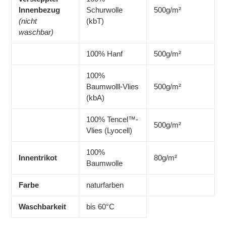
Innenbezug
Schurwolle
500g/m²
(nicht
(kbT)
waschbar)
100% Hanf
500g/m²
100%
Baumwolll-Vlies
500g/m²
(kbA)
100% Tencel™-
500g/m²
Vlies (Lyocell)
100%
Innentrikot
80g/m²
Baumwolle
Farbe
naturfarben
Waschbarkeit
bis 60°C