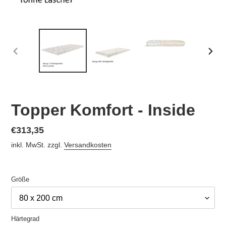
VORHERIGER
NÄC
SCHIEBER
SCHI
Topper Komfort - Inside
Normaler
€313,35
Preis
inkl. MwSt. zzgl.
Versandkosten
Größe
Härtegrad