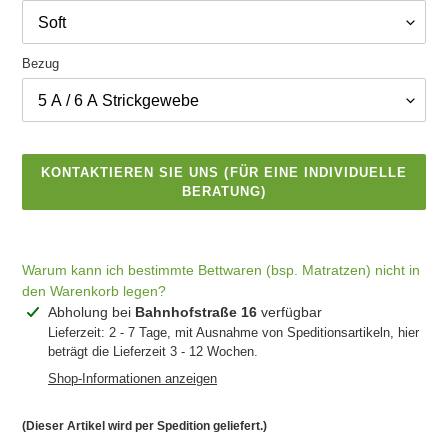
Bezug
KONTAKTIEREN SIE UNS (FÜR EINE INDIVIDUELLE
BERATUNG)
Warum kann ich bestimmte Bettwaren (bsp. Matratzen) nicht in
den Warenkorb legen?
Produkt
Abholung bei
Bahnhofstraße 16
verfügbar
wird
Lieferzeit: 2 - 7 Tage, mit Ausnahme von Speditionsartikeln, hier
IN DEN
beträgt die Lieferzeit 3 - 12 Wochen.
zum
WARENKORB
LEGEN
Warenkorb
Shop-Informationen anzeigen
hinzugefügt
(Dieser Artikel wird per Spedition geliefert.)