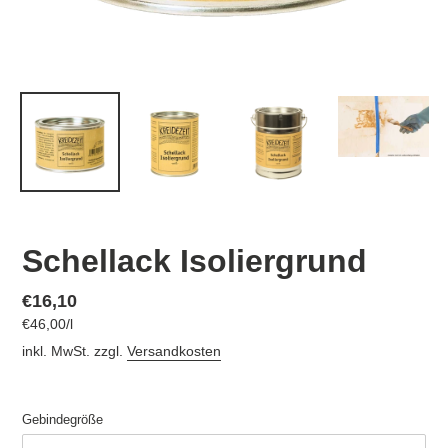
Schellack Isoliergrund
Normaler
€16,10
pro
€46,00
/
l
Preis
Einzelpreis
inkl. MwSt. zzgl.
Versandkosten
Gebindegröße