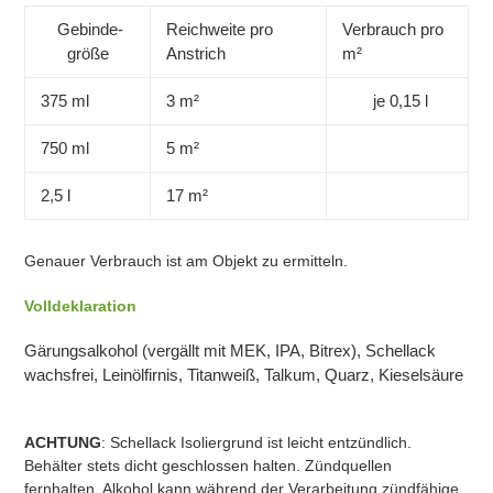
Gebinde-
Reichweite pro
Verbrauch pro
größe
Anstrich
m²
375 ml
3 m²
je 0,15 l
750 ml
5 m²
2,5 l
17 m²
Genauer Verbrauch ist am Objekt zu ermitteln.
Volldeklaration
Gärungsalkohol (vergällt mit MEK, IPA, Bitrex), Schellack
wachsfrei, Leinölfirnis, Titanweiß, Talkum, Quarz, Kieselsäure
ACHTUNG
: Schellack Isoliergrund ist leicht entzündlich.
Behälter stets dicht geschlossen halten. Zündquellen
fernhalten. Alkohol kann während der Verarbeitung zündfähige