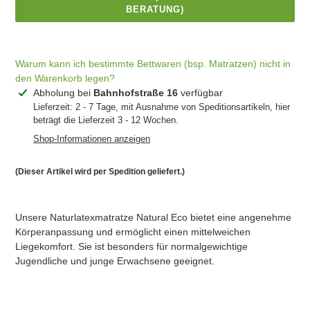
BERATUNG)
Warum kann ich bestimmte Bettwaren (bsp. Matratzen) nicht in
den Warenkorb legen?
Produkt
Abholung bei
Bahnhofstraße 16
verfügbar
wird
Lieferzeit: 2 - 7 Tage, mit Ausnahme von Speditionsartikeln, hier
IN DEN
beträgt die Lieferzeit 3 - 12 Wochen.
zum
WARENKORB
LEGEN
Warenkorb
Shop-Informationen anzeigen
hinzugefügt
JETZT ZUM
(Dieser Artikel wird per Spedition geliefert.)
CHECKOUT
Unsere Naturlatexmatratze Natural Eco bietet eine angenehme
Körperanpassung und ermöglicht einen mittelweichen
Liegekomfort. Sie ist besonders für normalgewichtige
Jugendliche und junge Erwachsene geeignet.