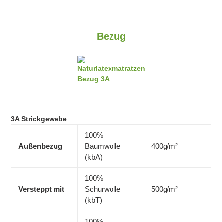
Bezug
3A Strickgewebe
100%
Außenbezug
Baumwolle
400g/m²
(kbA)
100%
Versteppt mit
Schurwolle
500g/m²
(kbT)
100%