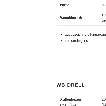
Farbe
na
zu
Waschbarkeit
ge
ausgezeichnete Klimaregul
selbstreinigend
WB DRELL
Außenbezug
10
(waschbar)
(k