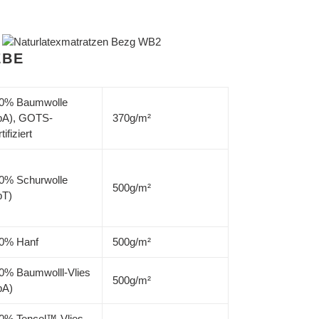
EBE
0% Baumwolle
bA), GOTS-
370g/m²
tifiziert
0% Schurwolle
500g/m²
bT)
0% Hanf
500g/m²
0% Baumwolll-Vlies
500g/m²
bA)
0% Tencel™-Vlies