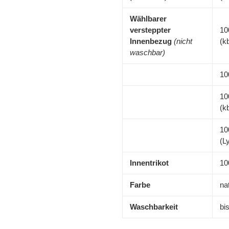
Wählbarer
versteppter
10
Innenbezug
(nicht
(k
waschbar)
10
10
(k
10
(L
Innentrikot
10
Farbe
na
Waschbarkeit
bi