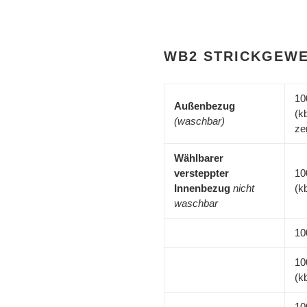
WB2 STRICKGEW
10
Außenbezug
(k
(waschbar)
zer
Wählbarer
versteppter
10
Innenbezug
nicht
(k
waschbar
10
10
(k
10