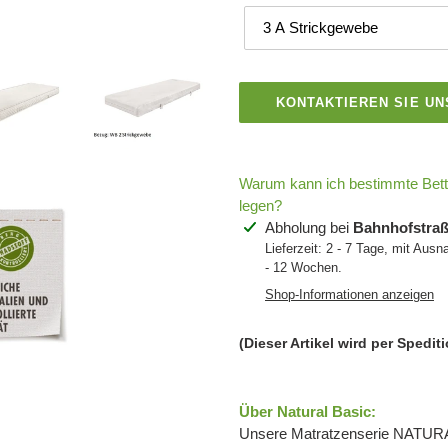
KONTAKTIEREN SIE UN
Warum kann ich bestimmte Bettw
legen?
Produkt
Abholung bei
Bahnhofstraß
wird
Lieferzeit: 2 - 7 Tage, mit Ausn
IN DEN
- 12 Wochen.
zum
WARENKORB
LEGEN
Warenkorb
Shop-Informationen anzeigen
hinzugefügt
(Dieser Artikel wird per Spediti
Über Natural Basic:
Unsere Matratzenserie NATURAL