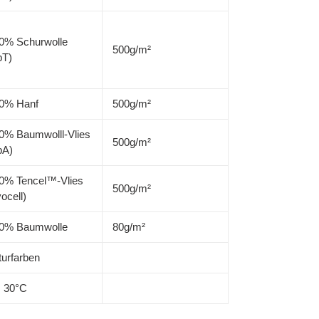
0% Schurwolle
500g/m²
bT)
0% Hanf
500g/m²
0% Baumwolll-Vlies
500g/m²
bA)
0% Tencel™-Vlies
500g/m²
yocell)
0% Baumwolle
80g/m²
turfarben
s 30°C