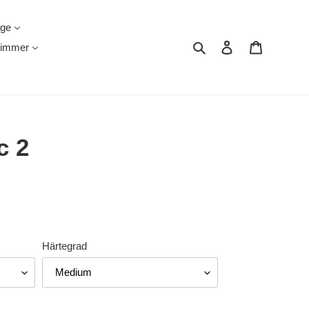
äge
Suchen
Einloggen
Warenkor
immer
c 2
Härtegrad