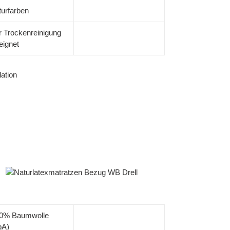
turfarben
r Trockenreinigung
eignet
ation
0% Baumwolle
bA)