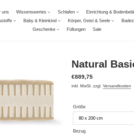
 uns
Wissenswertes
Schlafen
Einrichtung & Bodenbel
stoffe
Baby & Kleinkind
Körper, Geist & Seele
Badez
Geschenke
Füllungen
Sale
Natural Basi
Normaler
€889,75
Preis
inkl. MwSt. zzgl.
Versandkosten
Größe
Bezug