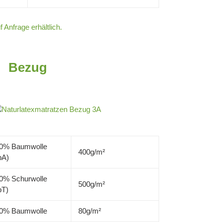
 Anfrage erhältlich.
Bezug
0% Baumwolle
400g/m²
bA)
0% Schurwolle
500g/m²
bT)
0% Baumwolle
80g/m²