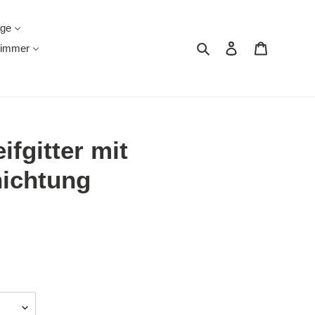
äge
Suchen
Einloggen
Warenkor
immer
ifgitter mit
hichtung