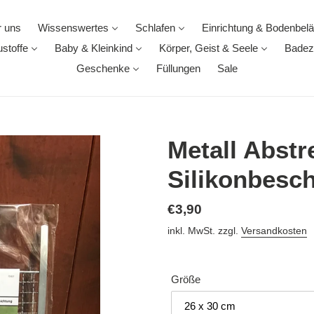
 uns
Wissenswertes
Schlafen
Einrichtung & Bodenbel
stoffe
Baby & Kleinkind
Körper, Geist & Seele
Badez
Geschenke
Füllungen
Sale
Metall Abstre
Silikonbesc
Normaler
€3,90
Preis
inkl. MwSt. zzgl.
Versandkosten
Größe