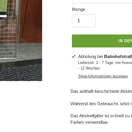
Menge
IN D
Produkt
Abholung bei
Bahnhofstraß
wird
Lieferzeit: 2 - 7 Tage, mit Ausn
- 12 Wochen.
zum
Warenkorb
Shop-Informationen anzeigen
hinzugefügt
Das antihaft-beschichtete Abstreif
Während des Gebrauchs setzt s
Das Abstreifgitter ist schnell z
Farben verwendbar.