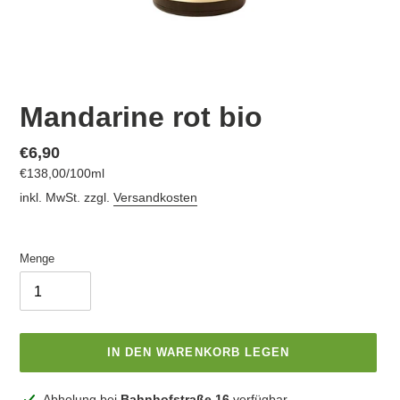
Mandarine rot bio
Normaler
€6,90
pro
€138,00
/
100ml
Preis
Einzelpreis
inkl. MwSt. zzgl.
Versandkosten
Menge
IN DEN WARENKORB LEGEN
Produkt
Abholung bei
Bahnhofstraße 16
verfügbar