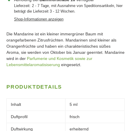
wird
Lieferzeit: 2 - 7 Tage, mit Ausnahme von Speditionsartikeln, hier
beträgt die Lieferzeit 3 - 12 Wochen.
zum
Warenkorb
Shop-Informationen anzeigen
hinzugefügt
Die Mandarine ist ein kleiner immergrüner Baum mit
orangefarbenen Zitrusfrüchten. Mandarinen sind kleiner als
Orangenfrüchte und haben ein charakteristisches süßes
Aroma, sie werden von Oktober bis Januar geerntet. Mandarine
wird in der
Parfumerie und Kosmetik sowie zur
Lebensmittelaromatisiserung
eingesetzt.
PRODUKTDETAILS
Inhalt
5 ml
Duftprofil
frisch
Duftwirkung
erheiternd