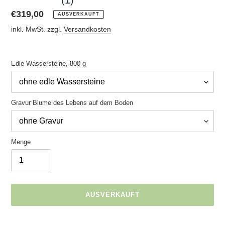
(1)
Normaler
€319,00
AUSVERKAUFT
Preis
inkl. MwSt. zzgl.
Versandkosten
Edle Wassersteine, 800 g
Gravur Blume des Lebens auf dem Boden
Menge
AUSVERKAUFT
Produkt