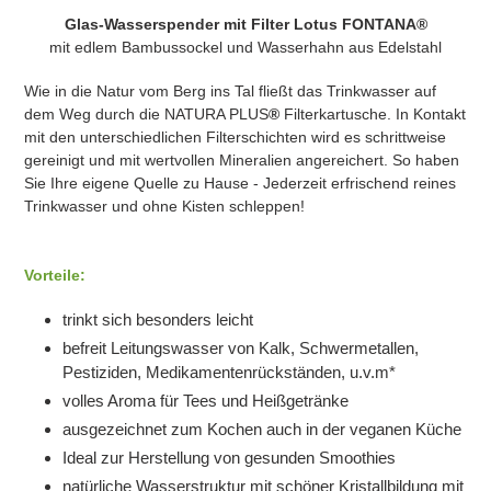
wird
Glas-Wasserspender mit Filter Lotus FONTANA®
zum
mit edlem Bambussockel und Wasserhahn aus Edelstahl
Warenkorb
hinzugefügt
Wie in die Natur vom Berg ins Tal fließt das Trinkwasser auf
dem Weg durch die NATURA PLUS
®
Filterkartusche. In Kontakt
mit den unterschiedlichen Filterschichten wird es schrittweise
gereinigt und mit wertvollen Mineralien angereichert. So haben
Sie Ihre eigene Quelle zu Hause - Jederzeit erfrischend reines
Trinkwasser und ohne Kisten schleppen!
Vorteile:
trinkt sich besonders leicht
befreit Leitungswasser von Kalk, Schwermetallen,
Pestiziden, Medikamentenrückständen, u.v.m*
volles Aroma für Tees und Heißgetränke
ausgezeichnet zum Kochen auch in der veganen Küche
Ideal zur Herstellung von gesunden Smoothies
natürliche Wasserstruktur mit schöner Kristallbildung mit