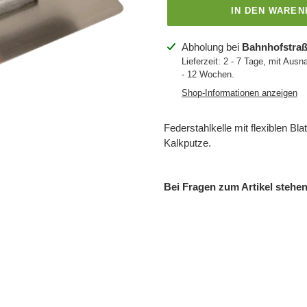
IN DEN WARE
Produkt
Abholung bei
Bahnhofstraß
wird
Lieferzeit: 2 - 7 Tage, mit Ausn
- 12 Wochen.
zum
Warenkorb
Shop-Informationen anzeigen
hinzugefügt
Federstahlkelle mit flexiblen B
Kalkputze.
Bei Fragen zum Artikel stehen