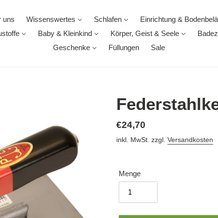
 uns
Wissenswertes
Schlafen
Einrichtung & Bodenbel
stoffe
Baby & Kleinkind
Körper, Geist & Seele
Badez
Geschenke
Füllungen
Sale
Federstahlke
Normaler
€24,70
Preis
inkl. MwSt. zzgl.
Versandkosten
Menge