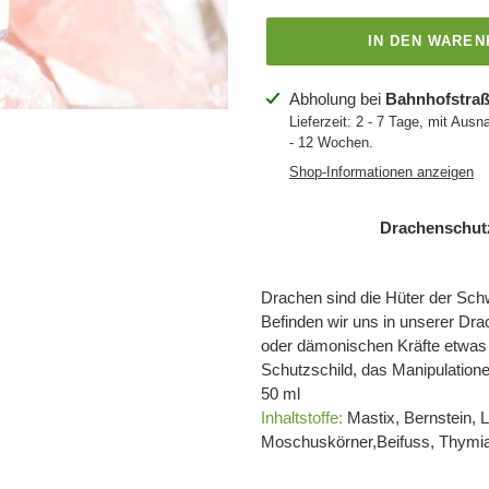
IN DEN WARE
Produkt
Abholung bei
Bahnhofstraß
wird
Lieferzeit: 2 - 7 Tage, mit Ausn
- 12 Wochen.
zum
Warenkorb
Shop-Informationen anzeigen
hinzugefügt
Drachenschutz
Drachen sind die Hüter der Sch
Befinden wir uns in unserer Dr
oder dämonischen Kräfte etwas a
Schutzschild, das Manipulatione
50 ml
Inhaltstoffe:
Mastix, Bernstein, L
Moschuskörner,Beifuss, Thymia