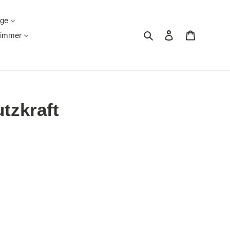
äge
Suchen
Einloggen
Warenkor
immer
tzkraft