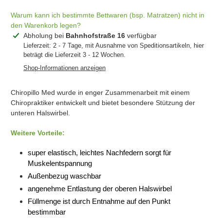
Warum kann ich bestimmte Bettwaren (bsp. Matratzen) nicht in
den Warenkorb legen?
Produkt
Abholung bei
Bahnhofstraße 16
verfügbar
wird
Lieferzeit: 2 - 7 Tage, mit Ausnahme von Speditionsartikeln, hier
IN DEN
beträgt die Lieferzeit 3 - 12 Wochen.
zum
WARENKORB
LEGEN
Warenkorb
Shop-Informationen anzeigen
hinzugefügt
JETZT ZUM
Chiropillo Med wurde in enger Zusammenarbeit mit einem
CHECKOUT
Chiropraktiker entwickelt und bietet besondere Stützung der
unteren Halswirbel.
Weitere Vorteile:
super elastisch, leichtes Nachfedern sorgt für
Muskelentspannung
Außenbezug waschbar
angenehme Entlastung der oberen Halswirbel
Füllmenge ist durch Entnahme auf den Punkt
bestimmbar