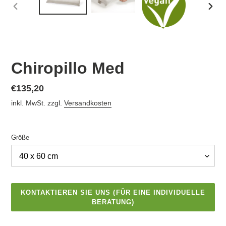
VORHERIGER
NÄC
SCHIEBER
SCHI
Chiropillo Med
Normaler
€135,20
Preis
inkl. MwSt. zzgl.
Versandkosten
Größe
KONTAKTIEREN SIE UNS (FÜR EINE INDIVIDUELLE
BERATUNG)