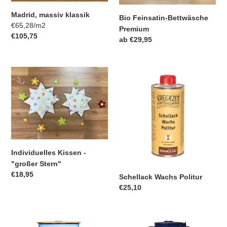
e
Madrid, massiv klassik
Bio Feinsatin-Bettwäsche
:
pro
Einzelpreis
€65,28
/
m2
Premium
Normaler
€105,75
Normaler
ab €29,95
Preis
Preis
Individuelles
Schellack
Kissen
Wachs
-
Politur
"großer
Stern"
Individuelles Kissen -
"großer Stern"
Normaler
€18,95
Schellack Wachs Politur
Preis
Normaler
€25,10
Preis
Glas-
Filterkanne