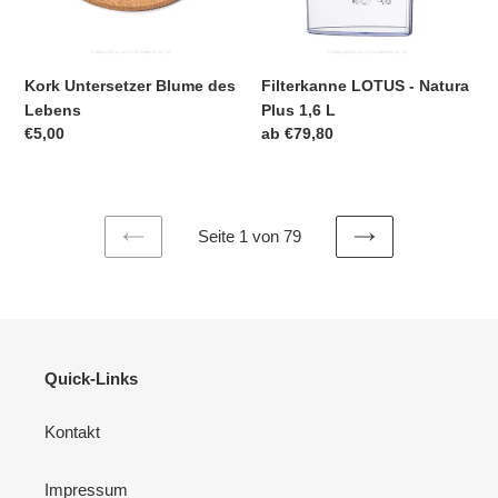
L
Kork Untersetzer Blume des
Filterkanne LOTUS - Natura
Lebens
Plus 1,6 L
Normaler
€5,00
Normaler
ab €79,80
Preis
Preis
Seite 1 von 79
VORHERIGE
NÄCHSTE
SEITE
SEITE
Quick-Links
Kontakt
Impressum