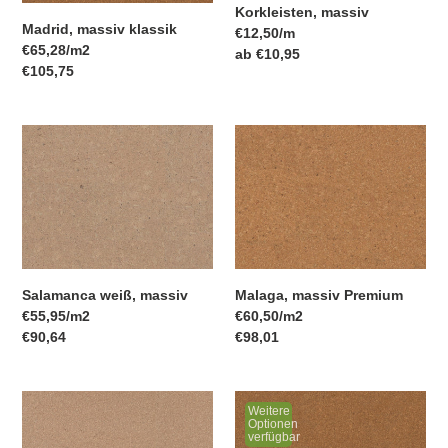
e
Korkleisten, massiv
Madrid, massiv klassik
pro
Einzelpreis
€12,50
/
m
:
pro
Einzelpreis
€65,28
/
m2
Normaler
ab €10,95
Normaler
€105,75
Preis
Preis
Salamanca
Malaga,
weiß,
massiv
massiv
Premium
Salamanca weiß, massiv
Malaga, massiv Premium
pro
pro
Einzelpreis
€55,95
/
m2
Einzelpreis
€60,50
/
m2
Normaler
€90,64
Normaler
€98,01
Preis
Preis
Madrid
Madrid,
Weitere
weiß,
massiv
Optionen
verfügbar
massiv