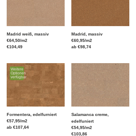
Madrid weiß, massiv
Madrid, massiv
pro
pro
Einzelpreis
€64,50
/
m2
Einzelpreis
€60,95
/
m2
Normaler
€104,49
Normaler
ab €98,74
Preis
Preis
Formentera,
Salamanca
Weitere
edelfurniert
creme,
Optionen
verfügbar
edelfuniert
Formentera, edelfurniert
Salamanca creme,
pro
Einzelpreis
€57,95
/
m2
edelfuniert
Normaler
ab €107,64
pro
Einzelpreis
€54,95
/
m2
Preis
Normaler
€103,86