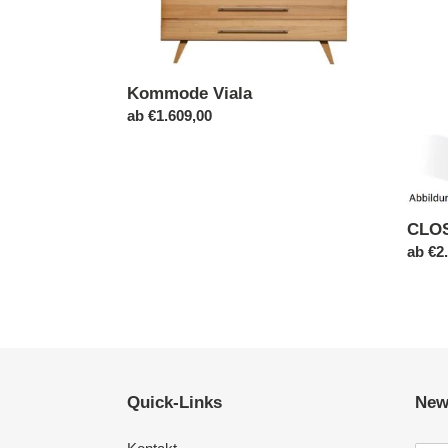
Wäsc
Kommode Viala
Normaler
ab €1.609,00
Preis
CLOS
Norma
ab €2
Preis
Quick-Links
News