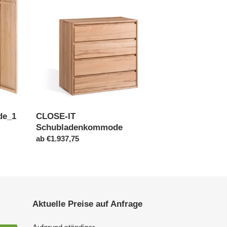
Schubladenkommode
de_1
CLOSE-IT
Schubladenkommode
Normaler
ab €1.937,75
Preis
Aktuelle Preise auf Anfrage