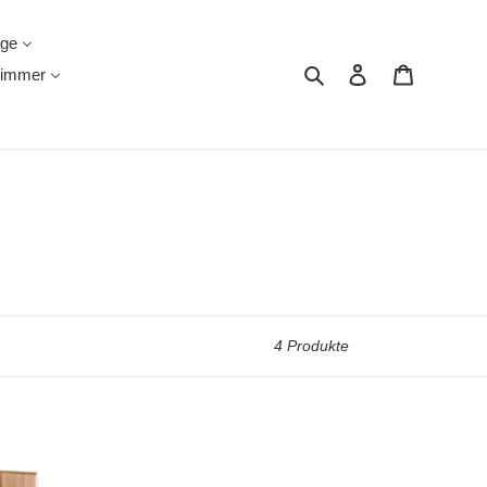
äge
Suchen
Einloggen
Warenkor
immer
4 Produkte
CLOSE-
IT