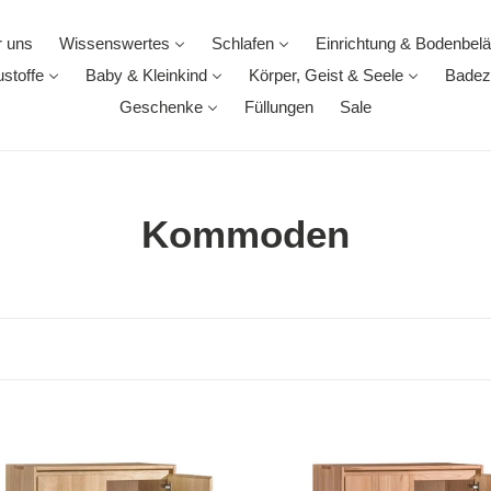
 uns
Wissenswertes
Schlafen
Einrichtung & Bodenbel
stoffe
Baby & Kleinkind
Körper, Geist & Seele
Badez
Geschenke
Füllungen
Sale
K
Kommoden
a
t
e
g
E-
o
CLOSE-
IT