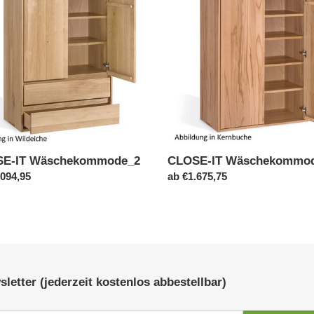
r
hekommode_2
Wäschekommode_1
i
e
:
E-IT Wäschekommode_2
CLOSE-IT Wäschekommo
ler
.094,95
Normaler
ab €1.675,75
Preis
letter (jederzeit kostenlos abbestellbar)