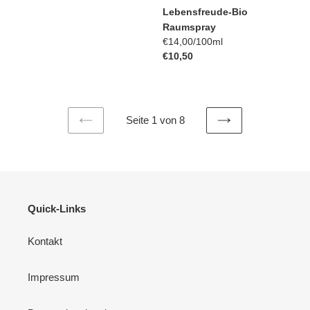
Lebensfreude-Bio
Raumspray
pro
Einzelpreis
€14,00
/
100ml
Normaler
€10,50
Preis
Seite 1 von 8
VORHERIGE
NÄCHSTE
SEITE
SEITE
Quick-Links
Kontakt
Impressum