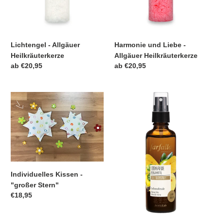
Lichtengel - Allgäuer
Harmonie und Liebe -
Heilkräuterkerze
Allgäuer Heilkräuterkerze
Normaler
ab €20,95
Normaler
ab €20,95
Preis
Preis
Individuelles
Lebensfreude-
Kissen
Bio
-
Raumspray
"großer
Stern"
Individuelles Kissen -
"großer Stern"
Normaler
€18,95
Preis