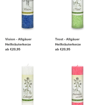
Vision - Allgäuer
Trost - Allgäuer
Heilkräuterkerze
Heilkräuterkerze
Normaler
ab €20,95
Normaler
ab €20,95
Preis
Preis
Lichtengel
Harmonie
-
und
Allgäuer
Liebe
Heilkräuterkerze
-
Allgäuer
Heilkräuterkerze