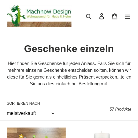
Direkt
zum
Suchen
Einloggen
Warenkor
Inhalt
K
Geschenke einzeln
a
Hier finden Sie Geschenke für jeden Anlass. Falls Sie sich für
t
mehrere einzelne Geschenke entscheiden sollten, können wir
diese für Sie gerne als einheitliches Präsent verpacken...teilen
e
Sie uns dies einfach bei Bestellung mit.
g
SORTIEREN NACH
o
57 Produkte
r
i
Individuelles
Zuversicht
Kissen
-